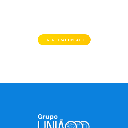
toda segurança
necessária
ENTRE EM CONTATO
Graças
aos
nossos
parceiros,
você
pode
encontrar