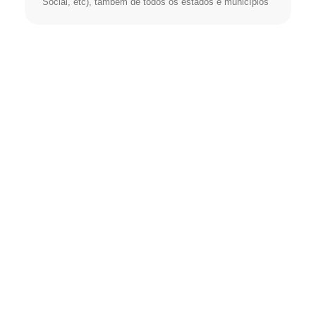
Social, etc), também de todos os estados e municípios
Estamos sempre
atentos e estruturados,
para
oferecer aos nossos
clientes,