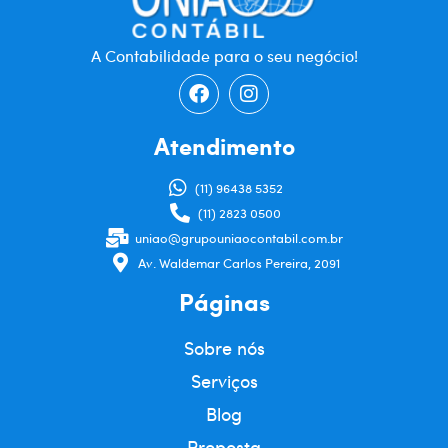
ties
online
A Contabilidade para o seu negócio!
para
atender
Atendimento
a
todas
(11) 96438 5352
(11) 2823 0500
as
uniao@grupouniaocontabil.com.br
preferências
Av. Waldemar Carlos Pereira, 2091
e
Páginas
orçamentos,
Sobre nós
desde
Serviços
modelos
Blog
econômicos
Proposta