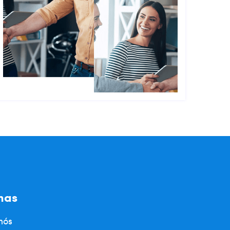
nas
nós