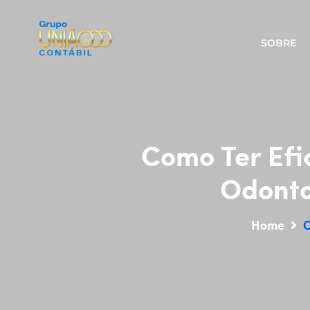
SOBRE
Como Ter Efic
Odonto
Home
C