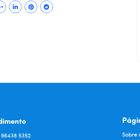
Pági
dimento
Sobre 
) 96438 5352