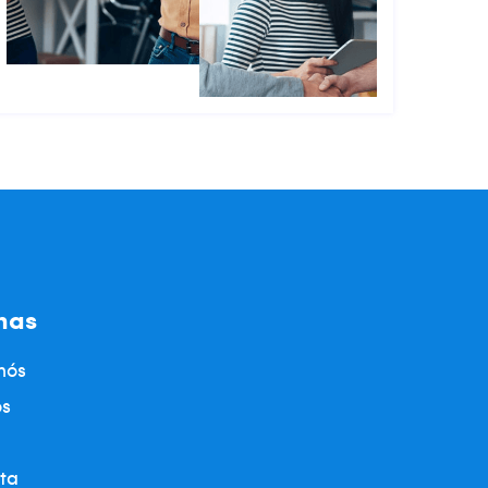
nas
nós
os
ta