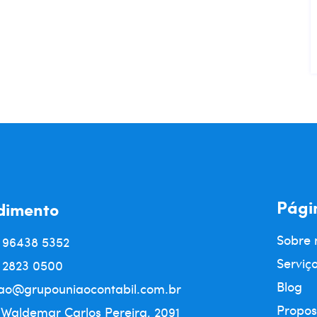
Pági
dimento
Sobre 
) 96438 5352
Serviç
) 2823 0500
Blog
ao@grupouniaocontabil.com.br
Propos
 Waldemar Carlos Pereira, 2091