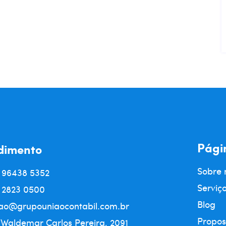
Pági
dimento
Sobre 
) 96438 5352
Serviç
) 2823 0500
Blog
ao@grupouniaocontabil.com.br
Propos
 Waldemar Carlos Pereira, 2091