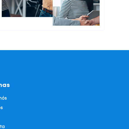
nas
nós
os
ta