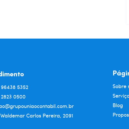
Pági
dimento
Sobre 
) 96438 5352
Serviç
) 2823 0500
Blog
ao@grupouniaocontabil.com.br
Propos
 Waldemar Carlos Pereira, 2091