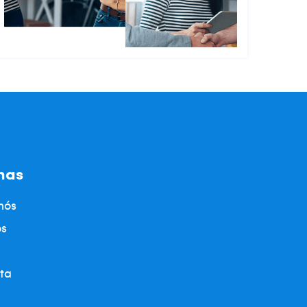
nas
nós
os
ta