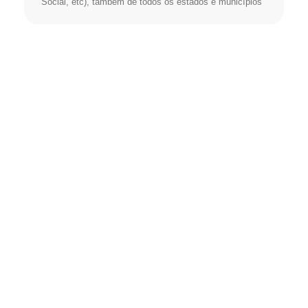
Social, etc), também de todos os estados e municípios
Estamos sempre
atentos e estruturados,
para
oferecer aos nossos
clientes,