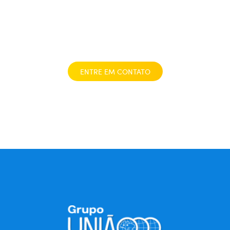
toda segurança
necessária
ENTRE EM CONTATO
Graças
aos
nossos
parceiros,
você
pode
encontrar