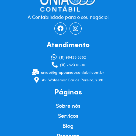
ties
online
A Contabilidade para o seu negócio!
para
atender
Atendimento
a
todas
(11) 96438 5352
(11) 2823 0500
as
uniao@grupouniaocontabil.com.br
preferências
Av. Waldemar Carlos Pereira, 2091
e
Páginas
orçamentos,
Sobre nós
desde
Serviços
modelos
Blog
econômicos
Proposta