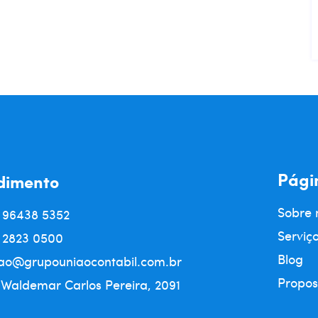
Pági
dimento
Sobre 
) 96438 5352
Serviç
) 2823 0500
Blog
ao@grupouniaocontabil.com.br
Propos
 Waldemar Carlos Pereira, 2091