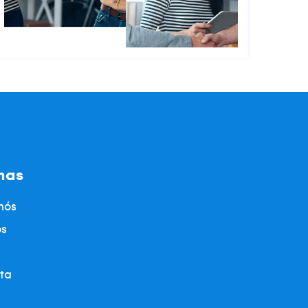
nas
nós
os
ta