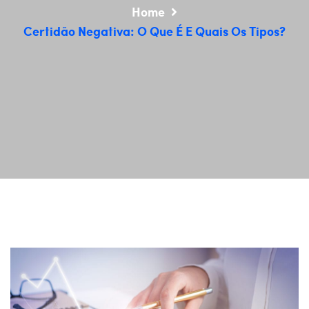
Home
Certidão Negativa: O Que É E Quais Os Tipos?