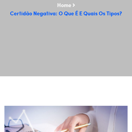
Home
Certidão Negativa: O Que É E Quais Os Tipos?